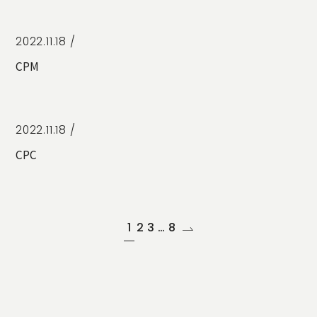
2022.11.18 /
CPM
2022.11.18 /
CPC
1
2
3
…
8