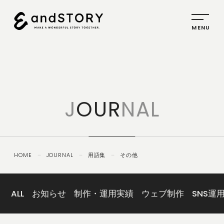
HOME
SERVICE
J
OUR
NAL
PLANNING
CREATIVE
PROMOTION
HOME
－
JOURNAL
－
用語集
－
その他
IDENTITY
ABOUT
US
ALL
お知らせ
制作・運用実績
ウェブ制作
SNS運
COMPANY