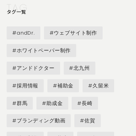
TAG
タグ一覧
#andDr.
#ウェブサイト制作
#ホワイトペーパー制作
#アンドドクター
#北九州
#採用情報
#補助金
#久留米
#群馬
#助成金
#長崎
#ブランディング動画
#佐賀