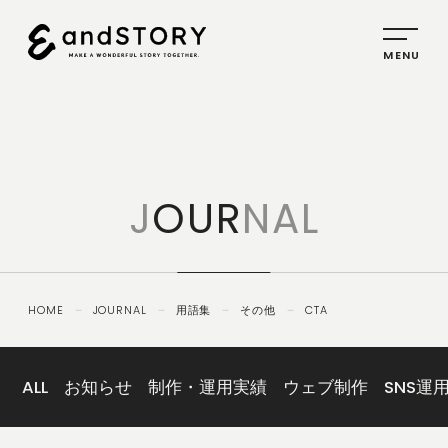
HOME
SERVICE
J
OUR
NAL
PLANNING
CREATIVE
PROMOTION
HOME
－
JOURNAL
－
用語集
－
その他
－
CTA
IDENTITY
ABOUT
US
ALL
お知らせ
制作・運用実績
ウェブ制作
SNS運
COMPANY