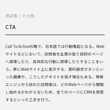
STORY
TELLER
JOURNAL
用語集｜その他
CONTACT
CTA
US
OTHERS
Call To Actionの略で、日本語では行動喚起となる。Web
PRIVACY
サイトなどにおいて、訪問者を企業の狙う目的のページ
POLICY
へ誘導したり、具体的な行動に誘導したりすることをい
SECURITY
POLICY
う。単にWebサイト上に表示する、資料請求ボタンとい
特定商取引
った画像や、こうしたテキストを指す場合もある。検索
に基づく表
エンジンから訪れた訪問者は、どのWebページから閲覧
記
し始めるかわからないため、全てのページにCRMを用意
するといった工夫を行う。