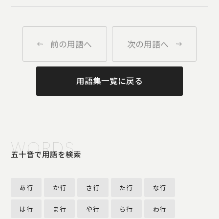
前の用語へ
次の用語へ
用語集一覧に戻る
WORDS
五十音で用語を検索
あ行
か行
さ行
た行
な行
は行
ま行
や行
ら行
わ行