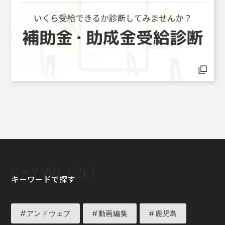
KEYWORD
キーワードで探す
#アンドウェブ
#動画編集
#鹿児島