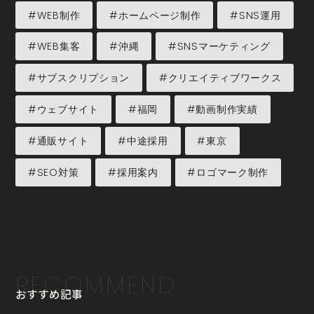
#WEB制作
#ホームページ制作
#SNS運用
#WEB集客
#沖縄
#SNSマーケティング
#サブスクリプション
#クリエイティブワークス
#ウェブサイト
#福岡
#動画制作実績
#通販サイト
#中途採用
#東京
#SEO対策
#採用案内
#ロゴマーク制作
RECOMMEND
おすすめ記事