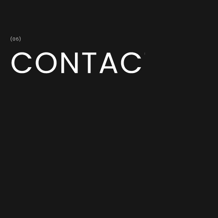
共に成長してくださる企業・地域の皆さまからのお問い
合わせをお待ちしております。
御社の事業・サービス・商品への想いや課題、ご依頼内
容をお問い合わせフォームにご記入ください。
私たちは、最適な戦略・戦術プランをまずご提案させて
いただきます。
お気軽にお問い合わせください。