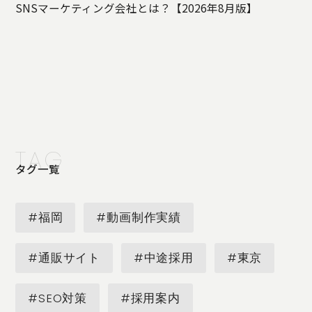
SNSマーケティング会社とは？【2026年8月版】
TAG
タグ一覧
#福岡
#動画制作実績
#通販サイト
#中途採用
#東京
#SEO対策
#採用案内