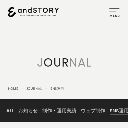
HOME
SERVICE
J
OUR
NAL
PLANNING
CREATIVE
PROMOTION
HOME
－
JOURNAL
－
SNS運用
IDENTITY
ABOUT
US
ALL
お知らせ
制作・運用実績
ウェブ制作
SNS運
COMPANY