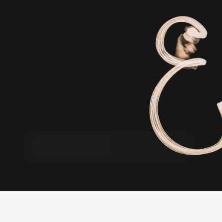
I look forward to the inquiry from a company, all of you of the
area growing up together.
Please fill in thought and the problem to your business,
service, product, request contents in an inquiry form.
At first we suggest the most suitable strategy, tactics plan.
Please feel free to contact us.
CONTACT