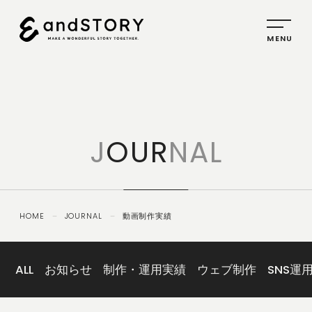
HOME
SERVICE
J
OUR
NAL
PLANNING
CREATIVE
PROMOTION
HOME
－
JOURNAL
－
動画制作実績
IDENTITY
ABOUT
US
ALL
お知らせ
制作・運用実績
ウェブ制作
SNS運
COMPANY