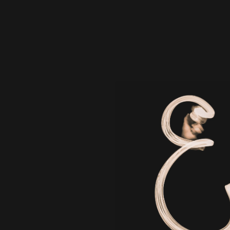
御社の事業・サービス・商品への想いや課題、ご依頼内
容をお問い合わせフォームにご記入ください。
私たちは、最適な戦略・戦術プランをまずご提案させて
いただきます。
お気軽にお問い合わせください。
I look forward to the inquiry from a company, all of you of the
area growing up together.
Please fill in thought and the problem to your business,
service, product, request contents in an inquiry form.
At first we suggest the most suitable strategy, tactics plan.
Please feel free to contact us.