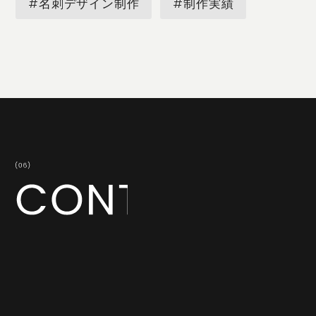
#名刺デザイン制作
#制作実績
共に成長してくださる企業・地域の皆さまからのお問い
合わせをお待ちしております。