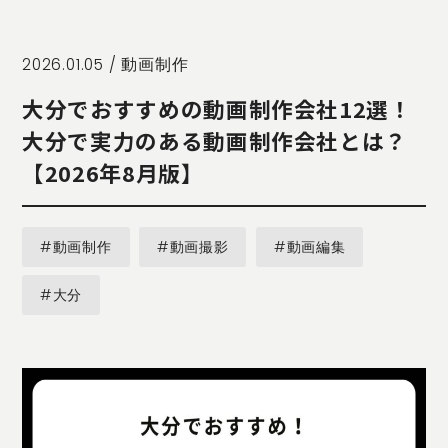
STORY
TELLER
JOURNAL
2026.01.05 /
動画制作
CONTACT
大分でおすすめの動画制作会社12選！
US
大分で実力のある動画制作会社とは？
OTHERS
【2026年8月版】
PRIVACY
POLICY
#動画制作
#動画撮影
#動画編集
SECURITY
POLICY
#大分
特定商取引
に基づく表
記