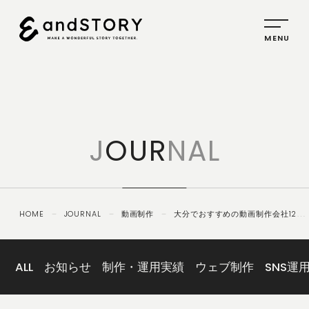
HOME
SERVICE
J
OUR
NAL
PLANNING
CREATIVE
PROMOTION
HOME
－
JOURNAL
－
動画制作
－
大分でおすすめの動画制作会社12
IDENTITY
選！大分で実力のある動画制作会社とは？【2026年8月版】
ABOUT
US
ALL
お知らせ
制作・運用実績
ウェブ制作
SNS運
COMPANY