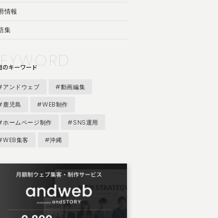
用情報
語集
KEYWORD
目のキーワード
#アンドウェブ
#動画編集
#鹿児島
#WEB制作
#ホームページ制作
#SNS運用
#WEB集客
#沖縄