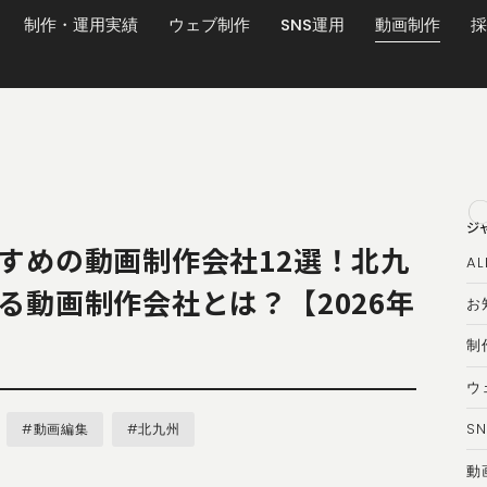
制作・運用実績
ウェブ制作
SNS運用
動画制作
採
ジ
すめの動画制作会社12選！北九
AL
る動画制作会社とは？【2026年
お
制
ウ
S
#動画編集
#北九州
動