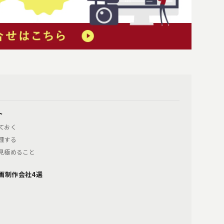
ト
ておく
理する
り見極めること
画制作会社4選