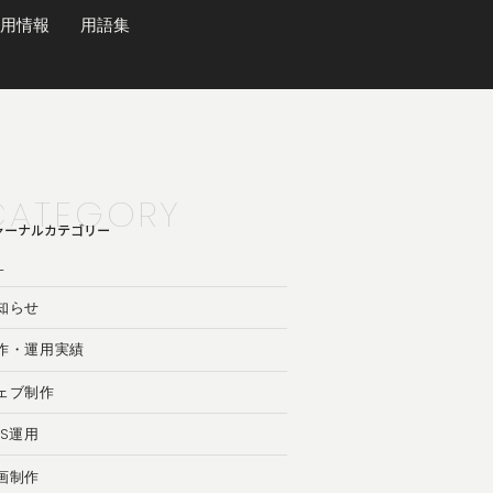
用情報
用語集
CATEGORY
ャーナルカテゴリー
L
知らせ
作・運用実績
ェブ制作
NS運用
画制作