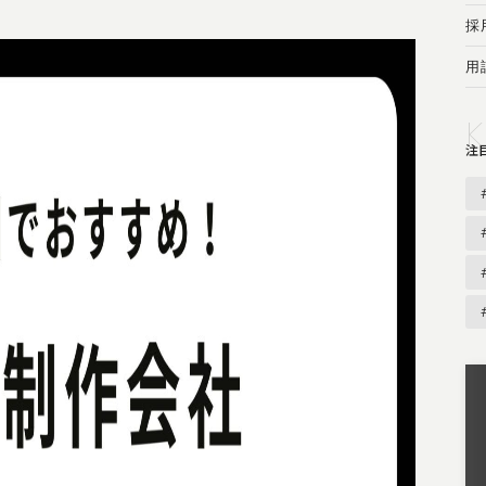
採
用
注