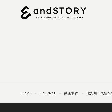
092-
OTHERS
TEL ／
406-8407
PRIVACY
SECURITY
POLICY
POLICY
HOME
JOURNAL
動画制作
北九州・久留米
－
－
－