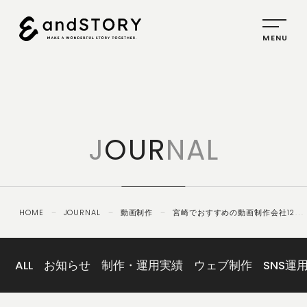
HOME
SERVICE
J
OUR
NAL
PLANNING
CREATIVE
PROMOTION
HOME
－
JOURNAL
－
動画制作
－
宮崎でおすすめの動画制作会社12
IDENTITY
選！宮崎で実力のある動画制作会社とは？【2026年8月版】
ABOUT
US
ALL
お知らせ
制作・運用実績
ウェブ制作
SNS運
COMPANY