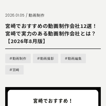
STORY
TELLER
JOURNAL
2026.01.05 /
動画制作
CONTACT
宮崎でおすすめの動画制作会社12選！
US
宮崎で実力のある動画制作会社とは？
OTHERS
【2026年8月版】
PRIVACY
POLICY
#動画制作
#動画撮影
#動画編集
SECURITY
POLICY
#宮崎
特定商取引
に基づく表
記