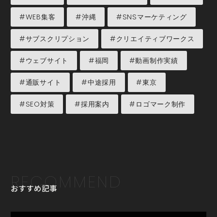
#WEB集客
#沖縄
#SNSマーケティング
#サブスクリプション
#クリエイティブワークス
#ウェブサイト
#福岡
#動画制作実績
#通販サイト
#中途採用
#東京
#SEO対策
#採用案内
#ロゴマーク制作
RECOMMEND
おすすめ記事