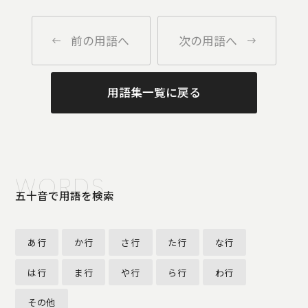
前の用語へ
次の用語へ
用語集一覧に戻る
WORDS
五十音で用語を検索
あ行
か行
さ行
た行
な行
は行
ま行
や行
ら行
わ行
その他