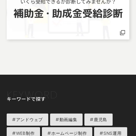
KEYWORD
キーワードで探す
#アンドウェブ
#動画編集
#鹿児島
#WEB制作
#ホームページ制作
#SNS運用