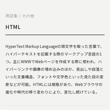
STORY
TELLER
JOURNAL
用語集｜その他
CONTACT
HTML
US
OTHERS
HyperText Markup Languageの頭文字を取った言葉で、
PRIVACY
ハイパーテキストを記載する際のマークアップ言語の1
POLICY
つ。主にWWWでWebページを作成する際に使われ、ハ
SECURITY
POLICY
イパーリンクや画像の埋め込みのほか、見出しや段落と
特定商取引
いった文書構造、フォントや文字色といった見た目の変
に基づく表
更などが可能。HTMLには規格があり、Webブラウザの
記
進化や時代の移り変わりにより、変化し続けている。