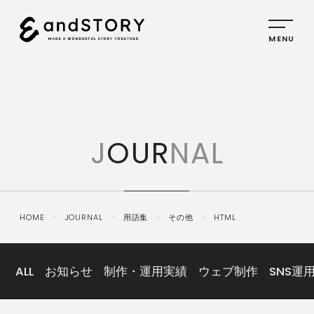
HOME
SERVICE
J
OUR
NAL
PLANNING
CREATIVE
PROMOTION
HOME
－
JOURNAL
－
用語集
－
その他
－
HTML
IDENTITY
ABOUT
US
ALL
お知らせ
制作・運用実績
ウェブ制作
SNS運
COMPANY