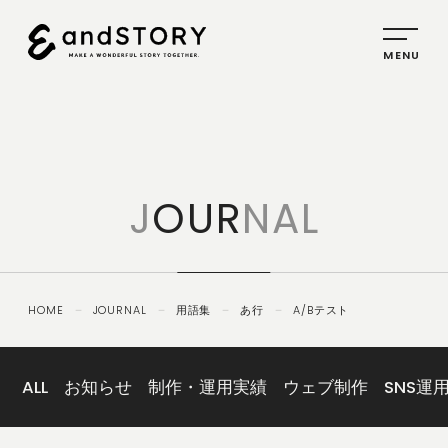
HOME
SERVICE
J
OUR
NAL
PLANNING
CREATIVE
PROMOTION
HOME
－
JOURNAL
－
用語集
－
あ行
－
A/Bテスト
IDENTITY
ABOUT
US
ALL
お知らせ
制作・運用実績
ウェブ制作
SNS運
COMPANY