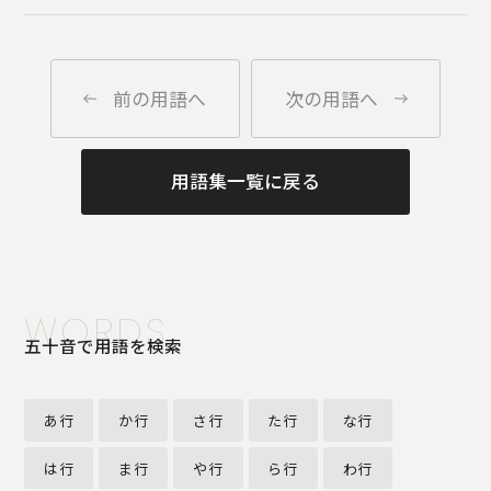
前の用語へ
次の用語へ
用語集一覧に戻る
WORDS
五十音で用語を検索
あ行
か行
さ行
た行
な行
は行
ま行
や行
ら行
わ行