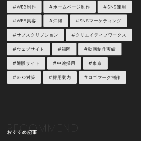
#WEB制作
#ホームページ制作
#SNS運用
#WEB集客
#沖縄
#SNSマーケティング
#サブスクリプション
#クリエイティブワークス
#ウェブサイト
#福岡
#動画制作実績
#通販サイト
#中途採用
#東京
#SEO対策
#採用案内
#ロゴマーク制作
RECOMMEND
おすすめ記事