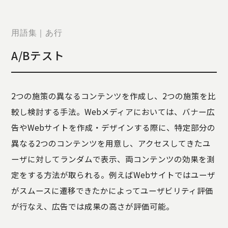
STORY
TELLER
JOURNAL
用語集｜あ行
CONTACT
A/Bテスト
US
OTHERS
2つの施策の異なるコンテンツを作成し、2つの施策を比
PRIVACY
較し検討する手法。Webメディアにおいては、バナー広
POLICY
告やWebサイトを作成・デザインする際に、特定部分の
SECURITY
POLICY
異なる2つのコンテンツを用意し、アクセスしてきたユ
特定商取引
ーザに対してランダムで表示、両コンテンツの効果を測
に基づく表
定をする方法が取られる。例えばWebサイトではユーザ
記
がスムースに遷移できたかによってユーザビリティ評価
が行なえ、広告では成果の高さが評価可能。