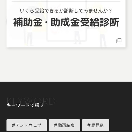
KEYWORD
キーワードで探す
#アンドウェブ
#動画編集
#鹿児島