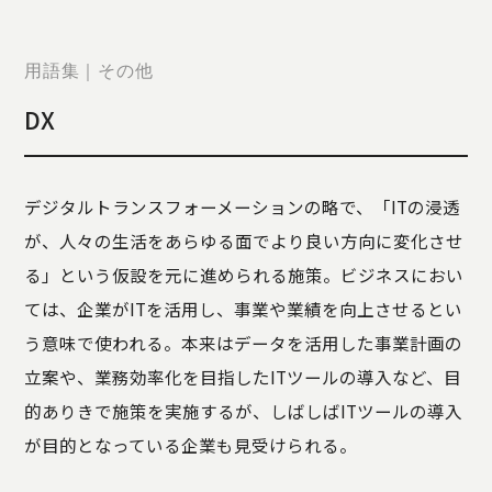
STORY
TELLER
JOURNAL
用語集｜その他
CONTACT
DX
US
OTHERS
デジタルトランスフォーメーションの略で、「ITの浸透
PRIVACY
が、人々の生活をあらゆる面でより良い方向に変化させ
POLICY
る」という仮設を元に進められる施策。ビジネスにおい
SECURITY
POLICY
ては、企業がITを活用し、事業や業績を向上させるとい
特定商取引
う意味で使われる。本来はデータを活用した事業計画の
に基づく表
立案や、業務効率化を目指したITツールの導入など、目
記
的ありきで施策を実施するが、しばしばITツールの導入
が目的となっている企業も見受けられる。