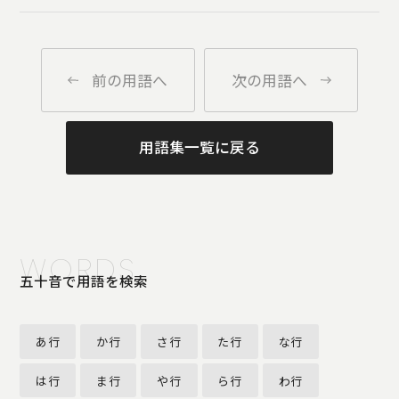
前の用語へ
次の用語へ
用語集一覧に戻る
WORDS
五十音で用語を検索
あ行
か行
さ行
た行
な行
は行
ま行
や行
ら行
わ行