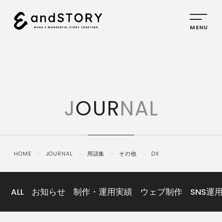
HOME
SERVICE
J
OUR
NAL
PLANNING
CREATIVE
PROMOTION
HOME
－
JOURNAL
－
用語集
－
その他
－
DX
IDENTITY
ABOUT
US
ALL
お知らせ
制作・運用実績
ウェブ制作
SNS運
COMPANY