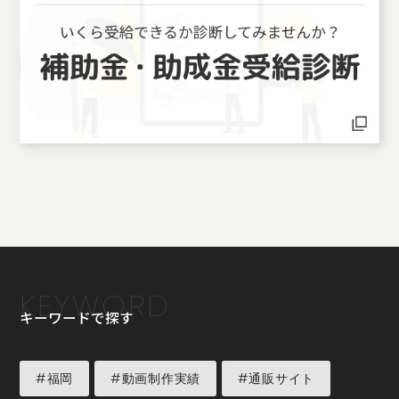
KEYWORD
キーワードで探す
#福岡
#動画制作実績
#通販サイト