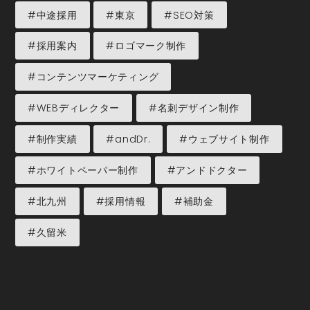
#中途採用
#東京
#SEO対策
#採用案内
#ロゴマーク制作
#コンテンツマーケティング
#WEBディレクター
#名刺デザイン制作
#制作実績
#andDr.
#ウェブサイト制作
#ホワイトペーパー制作
#アンドドクター
#北九州
#採用情報
#補助金
#久留米