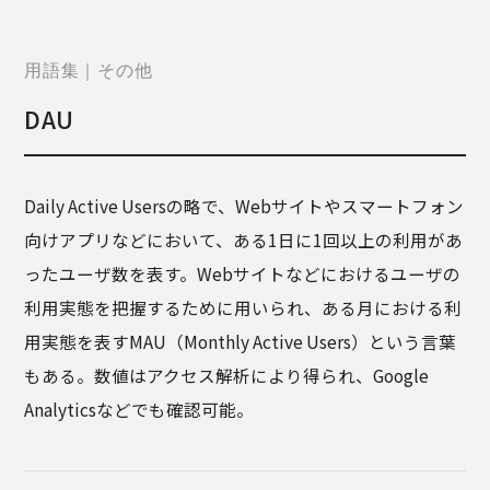
STORY
TELLER
JOURNAL
用語集｜その他
CONTACT
DAU
US
OTHERS
Daily Active Usersの略で、Webサイトやスマートフォン
PRIVACY
向けアプリなどにおいて、ある1日に1回以上の利用があ
POLICY
ったユーザ数を表す。Webサイトなどにおけるユーザの
SECURITY
POLICY
利用実態を把握するために用いられ、ある月における利
特定商取引
用実態を表すMAU（Monthly Active Users）という言葉
に基づく表
もある。数値はアクセス解析により得られ、Google
記
Analyticsなどでも確認可能。