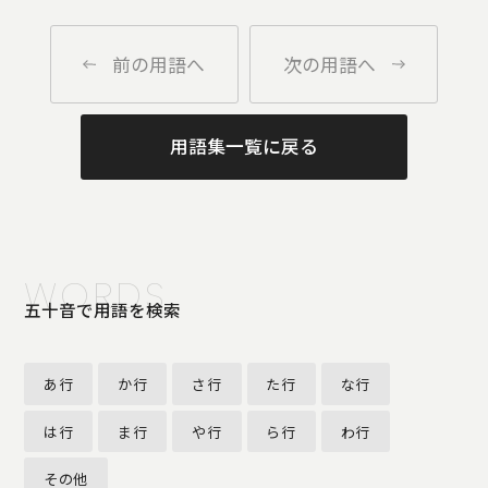
前の用語へ
次の用語へ
用語集一覧に戻る
WORDS
五十音で用語を検索
あ行
か行
さ行
た行
な行
は行
ま行
や行
ら行
わ行
その他