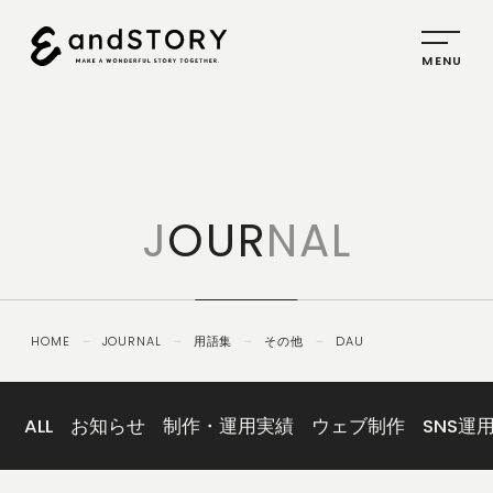
HOME
SERVICE
J
OUR
NAL
PLANNING
CREATIVE
PROMOTION
HOME
－
JOURNAL
－
用語集
－
その他
－
DAU
IDENTITY
ABOUT
US
ALL
お知らせ
制作・運用実績
ウェブ制作
SNS運
COMPANY