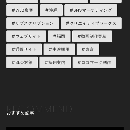
#WEB集客
#沖縄
#SNSマーケティング
#サブスクリプション
#クリエイティブワークス
#ウェブサイト
#福岡
#動画制作実績
#通販サイト
#中途採用
#東京
#SEO対策
#採用案内
#ロゴマーク制作
RECOMMEND
おすすめ記事