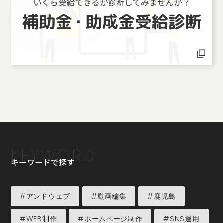
KEYWORD
キーワードで探す
#アンドウェブ
#動画編集
#鹿児島
#WEB制作
#ホームページ制作
#SNS運用