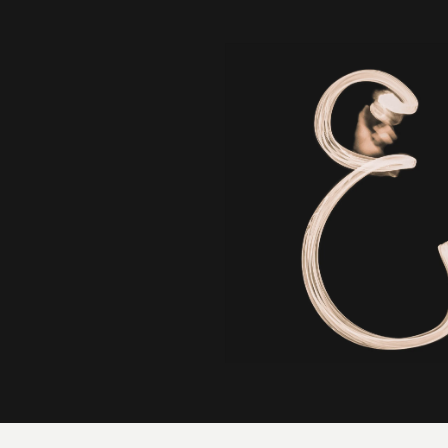
お気軽にお問い合わせください。
I look forward to the inquiry from a company, all of you of the
area growing up together.
Please fill in thought and the problem to your business,
service, product, request contents in an inquiry form.
At first we suggest the most suitable strategy, tactics plan.
Please feel free to contact us.
CONTACT