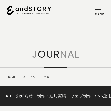
HOME
SERVICE
J
OUR
NAL
PLANNING
CREATIVE
PROMOTION
HOME
－
JOURNAL
－
宮崎
IDENTITY
ABOUT
US
ALL
お知らせ
制作・運用実績
ウェブ制作
SNS運
COMPANY