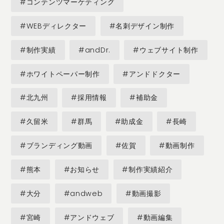
#コンテンツマーケティング
#WEBディレクター
#名刺デザイン制作
#制作実績
#andDr.
#ウェブサイト制作
#ホワイトペーパー制作
#アンドドクター
#北九州
#採用情報
#補助金
#久留米
#群馬
#助成金
#長崎
#ブランディング動画
#佐賀
#動画制作
#熊本
#お知らせ
#制作実績紹介
#大分
#andweb
#動画撮影
#宮崎
#アンドウェブ
#動画編集