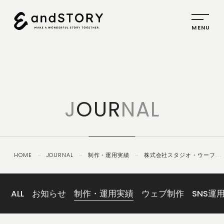
HOME
SERVICE
J
OUR
NAL
PLANNING
CREATIVE
PROMOTION
HOME
－
JOURNAL
－
制作・運用実績
－
株式会社スタジオ・ウーフー
IDENTITY
｜WEBサイト制作
ABOUT
US
ALL
お知らせ
制作・運用実績
ウェブ制作
SNS運
COMPANY