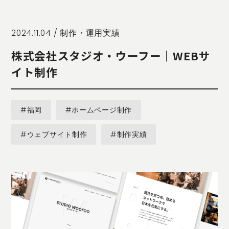
STORY
TELLER
JOURNAL
2024.11.04 /
制作・運用実績
CONTACT
株式会社スタジオ・ウーフー｜WEBサ
US
イト制作
OTHERS
PRIVACY
#福岡
#ホームページ制作
POLICY
SECURITY
#ウェブサイト制作
#制作実績
POLICY
特定商取引
に基づく表
記