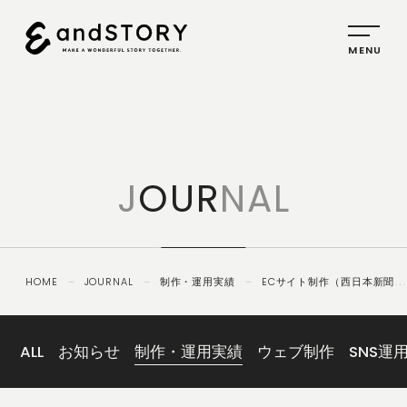
HOME
SERVICE
J
OUR
NAL
PLANNING
CREATIVE
PROMOTION
HOME
－
JOURNAL
－
制作・運用実績
－
ECサイト制作（西日本新聞
IDENTITY
社）｜アルトネ
ABOUT
US
ALL
お知らせ
制作・運用実績
ウェブ制作
SNS運
COMPANY