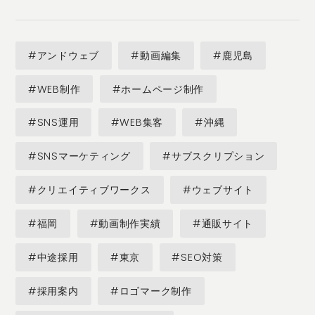
#アンドウェブ
#動画編集
#鹿児島
#WEB制作
#ホームページ制作
#SNS運用
#WEB集客
#沖縄
#SNSマーケティング
#サブスクリプション
#クリエイティブワークス
#ウェブサイト
#福岡
#動画制作実績
#通販サイト
#中途採用
#東京
#SEO対策
#採用案内
#ロゴマーク制作