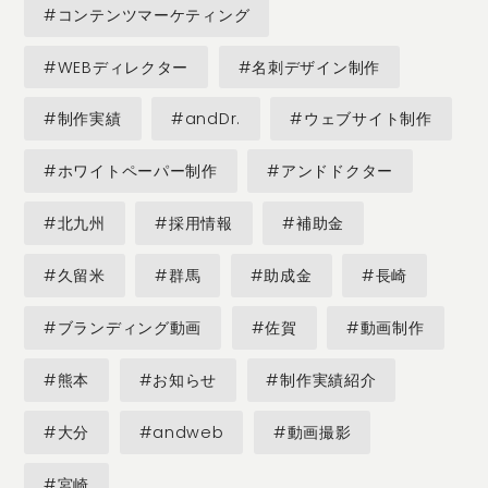
#コンテンツマーケティング
#WEBディレクター
#名刺デザイン制作
#制作実績
#andDr.
#ウェブサイト制作
#ホワイトペーパー制作
#アンドドクター
#北九州
#採用情報
#補助金
#久留米
#群馬
#助成金
#長崎
#ブランディング動画
#佐賀
#動画制作
#熊本
#お知らせ
#制作実績紹介
#大分
#andweb
#動画撮影
#宮崎