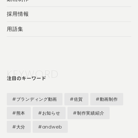
採用情報
用語集
KEYWORD
注目のキーワード
#ブランディング動画
#佐賀
#動画制作
#熊本
#お知らせ
#制作実績紹介
#大分
#andweb