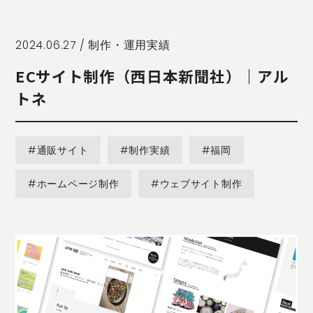
STORY
TELLER
JOURNAL
2024.06.27 /
制作・運用実績
CONTACT
ECサイト制作（西日本新聞社）｜アル
US
トネ
OTHERS
PRIVACY
#通販サイト
#制作実績
#福岡
POLICY
SECURITY
#ホームページ制作
#ウェブサイト制作
POLICY
特定商取引
に基づく表
記