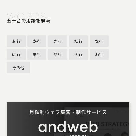
WORDS
五十音で用語を検索
あ行
か行
さ行
た行
な行
は行
ま行
や行
ら行
わ行
その他