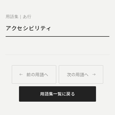
STORY
TELLER
JOURNAL
用語集｜あ行
CONTACT
アクセシビリティ
US
OTHERS
PRIVACY
POLICY
SECURITY
POLICY
前の用語へ
次の用語へ
特定商取引
に基づく表
記
用語集一覧に戻る