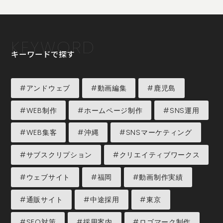
KEYWORD
キーワードで探す
#アンドウェブ
#動画編集
#鹿児島
#WEB制作
#ホームページ制作
#SNS運用
#WEB集客
#沖縄
#SNSマーケティング
#サブスクリプション
#クリエイティブワークス
#ウェブサイト
#福岡
#動画制作実績
#通販サイト
#中途採用
#東京
#SEO対策
#採用案内
#ロゴマーク制作