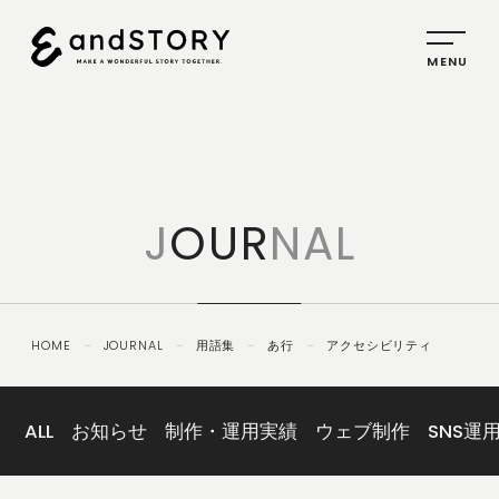
HOME
SERVICE
J
OUR
NAL
PLANNING
CREATIVE
PROMOTION
HOME
－
JOURNAL
－
用語集
－
あ行
－
アクセシビリティ
IDENTITY
ABOUT
US
ALL
お知らせ
制作・運用実績
ウェブ制作
SNS運
COMPANY