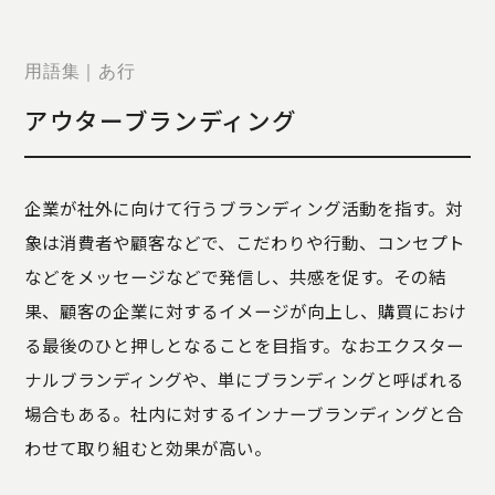
STORY
TELLER
JOURNAL
用語集｜あ行
CONTACT
アウターブランディング
US
OTHERS
企業が社外に向けて行うブランディング活動を指す。対
PRIVACY
象は消費者や顧客などで、こだわりや行動、コンセプト
POLICY
などをメッセージなどで発信し、共感を促す。その結
SECURITY
POLICY
果、顧客の企業に対するイメージが向上し、購買におけ
特定商取引
る最後のひと押しとなることを目指す。なおエクスター
に基づく表
ナルブランディングや、単にブランディングと呼ばれる
記
場合もある。社内に対するインナーブランディングと合
わせて取り組むと効果が高い。