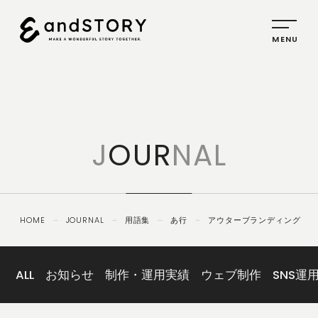
HOME
SERVICE
J
OUR
NAL
PLANNING
CREATIVE
PROMOTION
HOME
－
JOURNAL
－
用語集
－
あ行
－
アウターブランディング
IDENTITY
ABOUT
US
ALL
お知らせ
制作・運用実績
ウェブ制作
SNS運
COMPANY