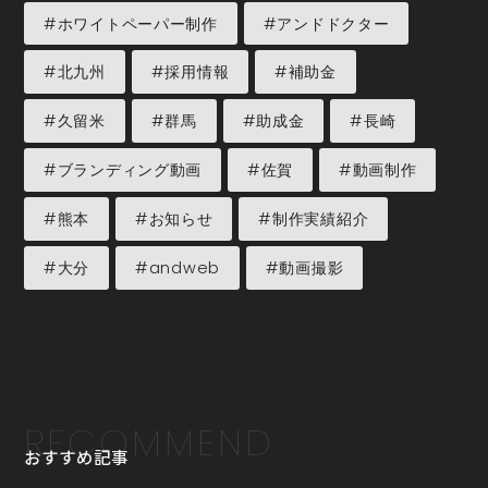
#ホワイトペーパー制作
#アンドドクター
#北九州
#採用情報
#補助金
#久留米
#群馬
#助成金
#長崎
#ブランディング動画
#佐賀
#動画制作
#熊本
#お知らせ
#制作実績紹介
#大分
#andweb
#動画撮影
RECOMMEND
おすすめ記事