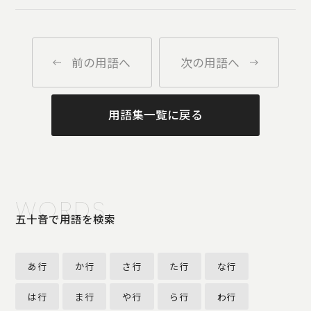
前の用語へ
次の用語へ
用語集一覧に戻る
WORDS
五十音で用語を検索
あ行
か行
さ行
た行
な行
は行
ま行
や行
ら行
わ行