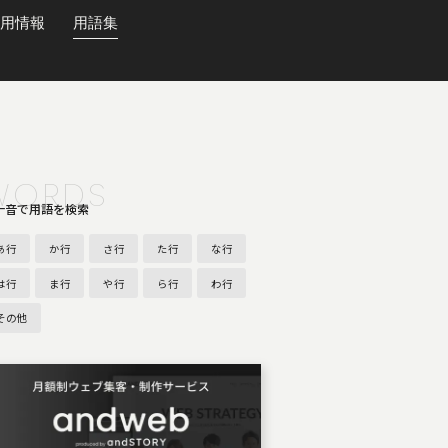
用情報
用語集
WORDS
十音で用語を検索
あ行
か行
さ行
た行
な行
は行
ま行
や行
ら行
わ行
その他