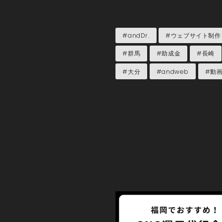
#andDr.
#ウェブサイト制作
#群馬
#助成金
#長崎
#大分
#andweb
#動