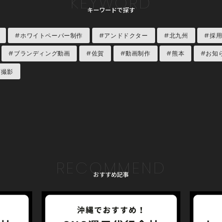
KEYWORD
キーワードで探す
#ホワイトペーパー制作
#アンドドクター
#北九州
#採
#ブランディング動画
#佐賀
#動画制作
#熊本
#お知
画撮影
RECOMMEND
おすすめ記事