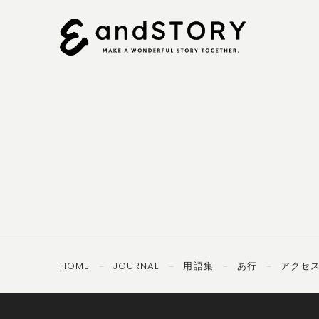
092-
OTHERS
TEL ／
406-8407
PRIVACY
SECURITY
POLICY
POLICY
HOME
JOURNAL
用語集
あ行
アクセ
－
－
－
－