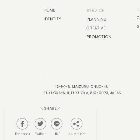
A
HOME
SERVICE
C
IDENTITY
PLANNING
S
CREATIVE
PROMOTION
2-1-1-6, MAIZURU, CHUO-KU
FUKUOKA-SHI, FUKUOKA, 810-0073, JAPAN
＼SHARE／
リンクコピー
Facebook
Twitter
LINE