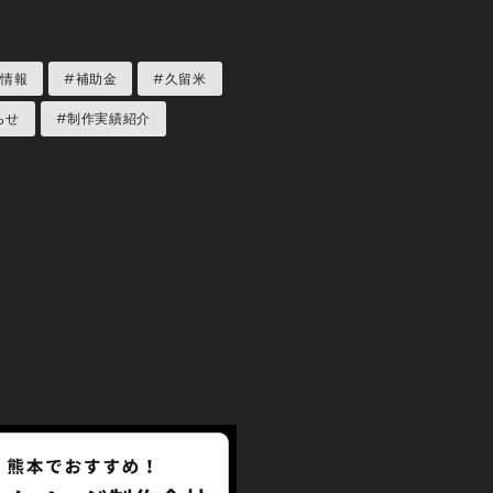
用情報
#補助金
#久留米
らせ
#制作実績紹介