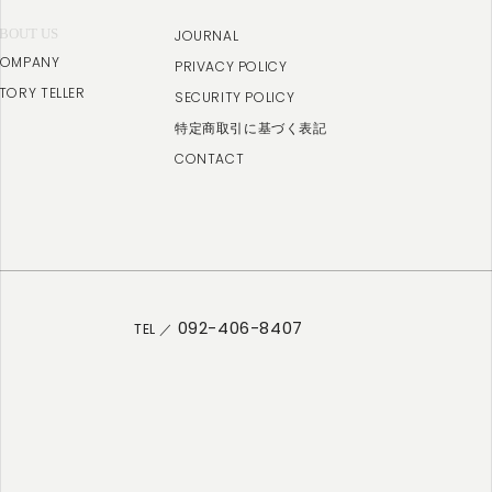
BOUT US
JOURNAL
OMPANY
PRIVACY POLICY
TORY TELLER
SECURITY POLICY
特定商取引に基づく表記
CONTACT
092-406-8407
TEL ／