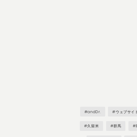
#andDr.
#ウェブサイ
#久留米
#群馬
#