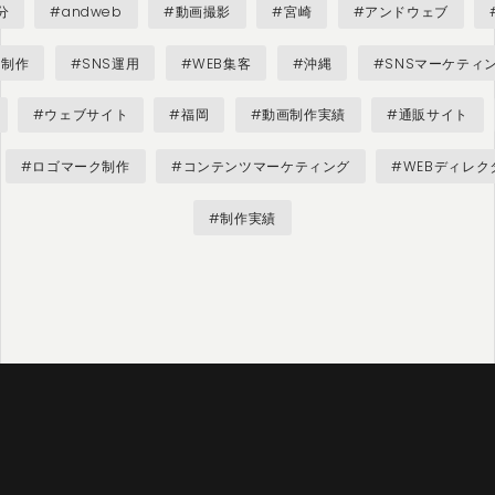
分
#andweb
#動画撮影
#宮崎
#アンドウェブ
ジ制作
#SNS運用
#WEB集客
#沖縄
#SNSマーケティ
#ウェブサイト
#福岡
#動画制作実績
#通販サイト
#ロゴマーク制作
#コンテンツマーケティング
#WEBディレク
#制作実績