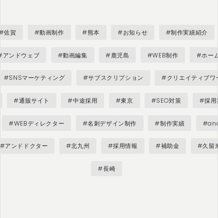
#佐賀
#動画制作
#熊本
#お知らせ
#制作実績紹介
#アンドウェブ
#動画編集
#鹿児島
#WEB制作
#ホー
#SNSマーケティング
#サブスクリプション
#クリエイティブワ
#通販サイト
#中途採用
#東京
#SEO対策
#採用
#WEBディレクター
#名刺デザイン制作
#制作実績
#and
#アンドドクター
#北九州
#採用情報
#補助金
#久留
#長崎