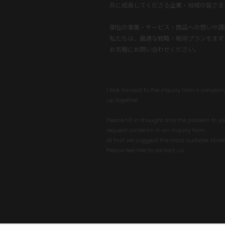
御社の事業・サービス・商品への想いや課
私たちは、最適な戦略・戦術プランをまず
お気軽にお問い合わせください。
I look forward to the inquiry from a company
up together.
Please fill in thought and the problem to yo
request contents in an inquiry form.
At first we suggest the most suitable strate
Please feel free to contact us.