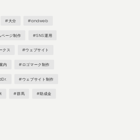
#大分
#andweb
ムページ制作
#SNS運用
ークス
#ウェブサイト
案内
#ロゴマーク制作
Dr.
#ウェブサイト制作
米
#群馬
#助成金