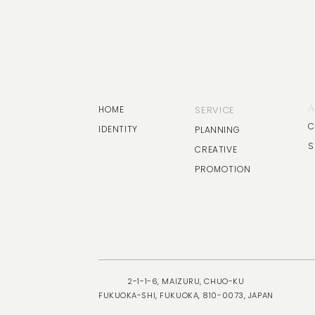
A
HOME
SERVICE
C
IDENTITY
PLANNING
S
CREATIVE
PROMOTION
2-1-1-6, MAIZURU, CHUO-KU
FUKUOKA-SHI, FUKUOKA, 810-0073, JAPAN