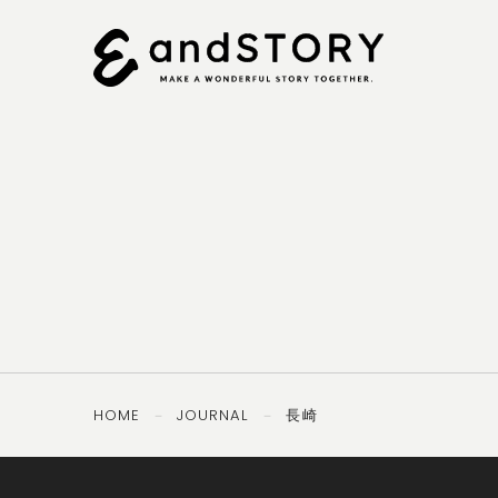
092-
OTHERS
TEL ／
406-8407
PRIVACY
SECURITY
POLICY
POLICY
HOME
JOURNAL
長崎
－
－