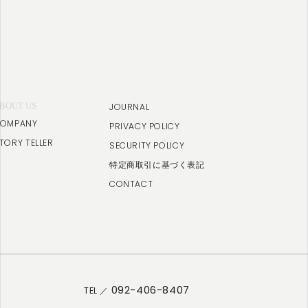
BOUT US
JOURNAL
OMPANY
PRIVACY POLICY
TORY TELLER
SECURITY POLICY
特定商取引に基づく表記
CONTACT
092-406-8407
TEL ／