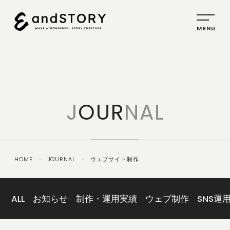
HOME
SERVICE
J
OUR
NAL
PLANNING
CREATIVE
PROMOTION
HOME
－
JOURNAL
－
ウェブサイト制作
IDENTITY
ABOUT
US
ALL
お知らせ
制作・運用実績
ウェブ制作
SNS運
COMPANY