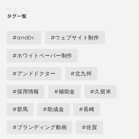
TAG
タグ一覧
#andDr.
#ウェブサイト制作
#ホワイトペーパー制作
#アンドドクター
#北九州
#採用情報
#補助金
#久留米
#群馬
#助成金
#長崎
#ブランディング動画
#佐賀