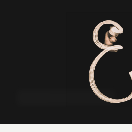
お気軽にお問い合わせください。
I look forward to the inquiry from a company, all of you of the
area growing up together.
Please fill in thought and the problem to your business,
service, product, request contents in an inquiry form.
At first we suggest the most suitable strategy, tactics plan.
Please feel free to contact us.
CONTACT