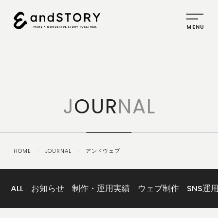
HOME
SERVICE
J
OUR
NAL
PLANNING
CREATIVE
PROMOTION
HOME
－
JOURNAL
－
アンドウェブ
IDENTITY
ABOUT
US
ALL
お知らせ
制作・運用実績
ウェブ制作
SNS運
COMPANY