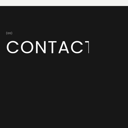
共に成長してくださる企業・地域の皆さまからのお問い
合わせをお待ちしております。
御社の事業・サービス・商品への想いや課題、ご依頼内
容をお問い合わせフォームにご記入ください。
私たちは、最適な戦略・戦術プランをまずご提案させて
いただきます。