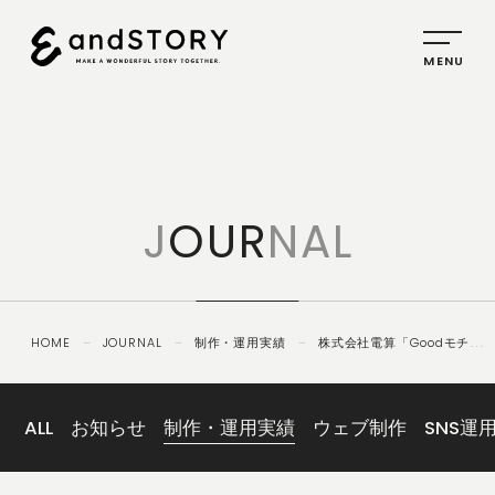
HOME
SERVICE
J
OUR
NAL
PLANNING
CREATIVE
PROMOTION
HOME
－
JOURNAL
－
制作・運用実績
－
株式会社電算「Goodモチベ
IDENTITY
ーション」｜ホワイトペーパー作成
ABOUT
US
ALL
お知らせ
制作・運用実績
ウェブ制作
SNS運
COMPANY