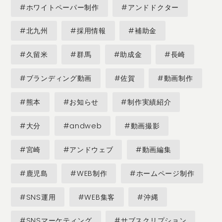
#ホワイトペーパー制作
#アンドドクター
#北九州
#採用情報
#補助金
#久留米
#群馬
#助成金
#長崎
#ブランディング動画
#佐賀
#動画制作
#熊本
#お知らせ
#制作実績紹介
#大分
#andweb
#動画撮影
#宮崎
#アンドウェブ
#動画編集
#鹿児島
#WEB制作
#ホームページ制作
#SNS運用
#WEB集客
#沖縄
#SNSマーケティング
#サブスクリプション