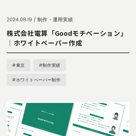
STORY
TELLER
JOURNAL
2024.08.19 /
制作・運用実績
CONTACT
株式会社電算「Goodモチベーション」
US
｜ホワイトペーパー作成
OTHERS
PRIVACY
#東京
#制作実績
POLICY
SECURITY
#ホワイトペーパー制作
POLICY
特定商取引
に基づく表
記