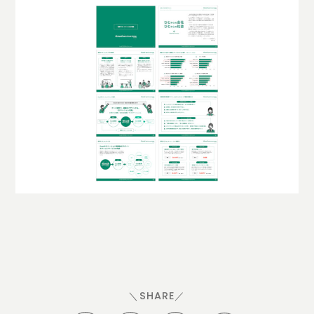
＼SHARE／