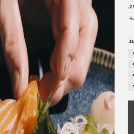
採
用
注