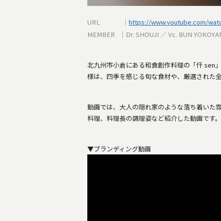
URL ｜
https://www.youtube.com/wa
MEMBER ｜Dr. SHOUJI ／ Vc. BUN YOKOY
北九州市小倉にある和食創作料理の「仟 sen
様は、四季を感じる旬な食材や、厳選された
動画では、大人の隠れ家のような落ち着いた
料理、料理長の調理姿など紹介した動画です
▼ブランディング動画