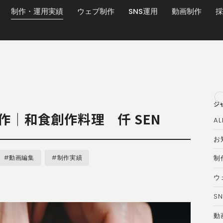
制作・運用実績
ウェブ制作
SNS運用
動画制作
採
ジ
作｜和食創作料理 仟 SEN
AL
お
#動画編集
#制作実績
制
ウ
S
動