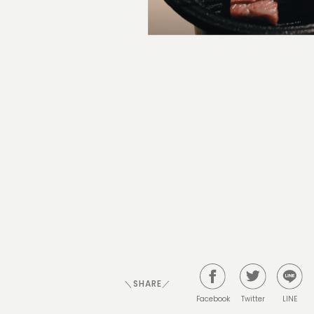
＼SHARE／
Facebook
Twitter
LINE