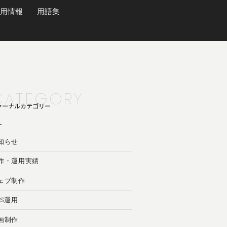
用情報
用語集
CATEGORY
ャーナルカテゴリー
L
知らせ
作・運用実績
ェブ制作
NS運用
画制作