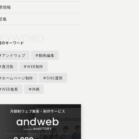
用情報
語集
KEYWORD
目のキーワード
#アンドウェブ
#動画編集
#鹿児島
#WEB制作
#ホームページ制作
#SNS運用
#WEB集客
#沖縄