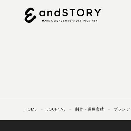
092-
OTHERS
TEL ／
406-8407
PRIVACY
SECURITY
POLICY
POLICY
HOME
JOURNAL
制作・運用実績
ブランデ
－
－
－