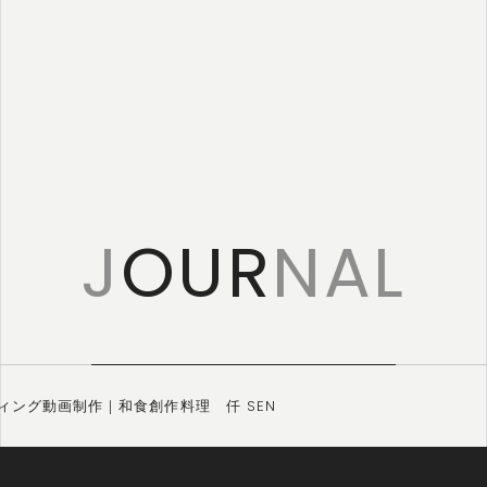
特定商取引に
基づく表記
J
OUR
NAL
ィング動画制作｜和食創作料理 仟 SEN