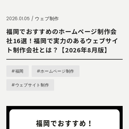
STORY
TELLER
JOURNAL
2026.01.05 /
ウェブ制作
CONTACT
福岡でおすすめのホームページ制作会
US
社16選！福岡で実力のあるウェブサイ
OTHERS
ト制作会社とは？【2026年8月版】
PRIVACY
POLICY
#福岡
#ホームページ制作
SECURITY
POLICY
#ウェブサイト制作
特定商取引
に基づく表
記