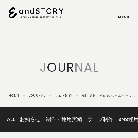
HOME
SERVICE
J
OUR
NAL
PLANNING
CREATIVE
PROMOTION
HOME
－
JOURNAL
－
ウェブ制作
－
福岡でおすすめのホームページ制
IDENTITY
作会社16選！福岡で実力のあるウェブサイト制作会社とは？【2026年8月
版】
ABOUT
US
ALL
お知らせ
制作・運用実績
ウェブ制作
SNS運
COMPANY