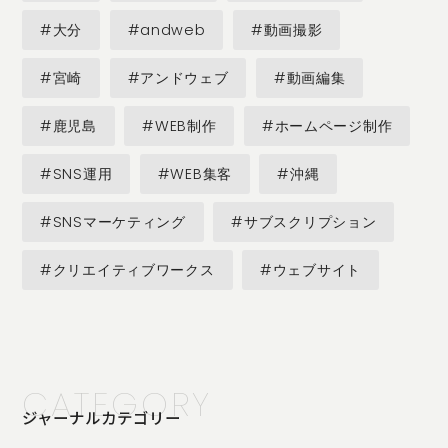
#大分
#andweb
#動画撮影
#宮崎
#アンドウェブ
#動画編集
#鹿児島
#WEB制作
#ホームページ制作
#SNS運用
#WEB集客
#沖縄
#SNSマーケティング
#サブスクリプション
#クリエイティブワークス
#ウェブサイト
CATEGORY
ジャーナルカテゴリー