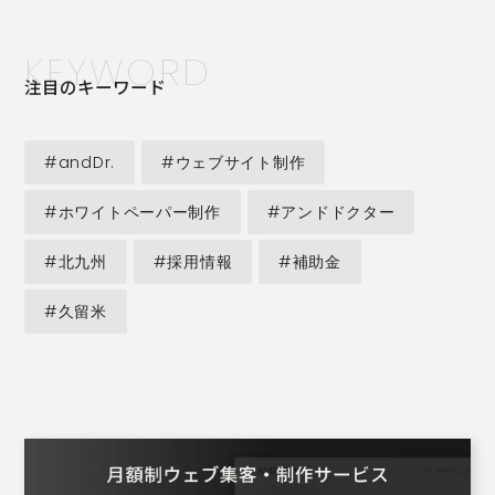
KEYWORD
注目のキーワード
#andDr.
#ウェブサイト制作
#ホワイトペーパー制作
#アンドドクター
#北九州
#採用情報
#補助金
#久留米