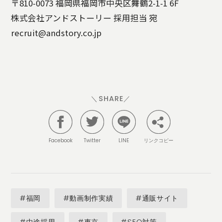
〒810-0073 福岡県福岡市中央区舞鶴2-1-1 6F
株式会社アンドストーリー 採用担当 宛
recruit@andstory.co.jp
＼SHARE／
Facebook
Twitter
LINE
リンクコピー
#福岡
#動画制作実績
#通販サイト
#中途採用
#東京
#SEO対策