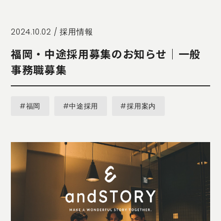
STORY
TELLER
JOURNAL
2024.10.02 /
採用情報
CONTACT
福岡・中途採用募集のお知らせ｜一般
US
事務職募集
OTHERS
PRIVACY
#福岡
#中途採用
#採用案内
POLICY
SECURITY
POLICY
特定商取引
に基づく表
記