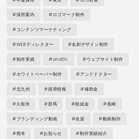
#採用案内
#ロゴマーク制作
#コンテンツマーケティング
#WEBディレクター
#名刺デザイン制作
#制作実績
#andDr.
#ウェブサイト制作
#ホワイトペーパー制作
#アンドドクター
#北九州
#採用情報
#補助金
#久留米
#群馬
#助成金
#長崎
#ブランディング動画
#佐賀
#動画制作
#熊本
#お知らせ
#制作実績紹介