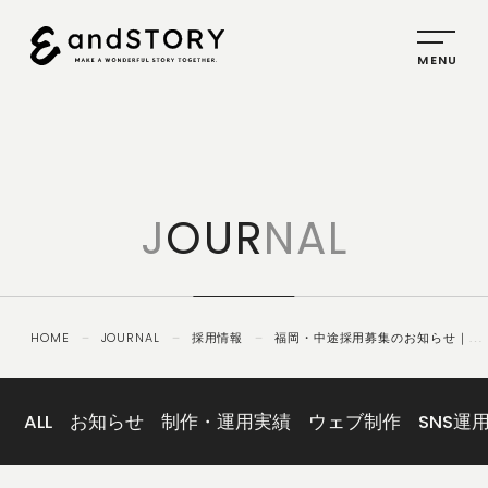
HOME
SERVICE
J
OUR
NAL
PLANNING
CREATIVE
PROMOTION
HOME
－
JOURNAL
－
採用情報
－
福岡・中途採用募集のお知らせ｜一
IDENTITY
般事務職募集
ABOUT
US
ALL
お知らせ
制作・運用実績
ウェブ制作
SNS運
COMPANY