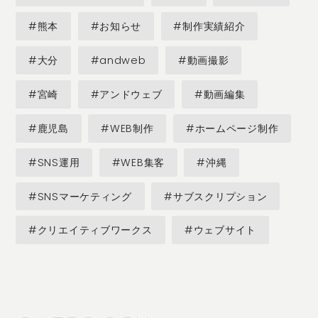
#熊本
#お知らせ
#制作実績紹介
#大分
#andweb
#動画撮影
#宮崎
#アンドウェブ
#動画編集
#鹿児島
#WEB制作
#ホームページ制作
#SNS運用
#WEB集客
#沖縄
#SNSマーケティング
#サブスクリプション
#クリエイティブワークス
#ウェブサイト