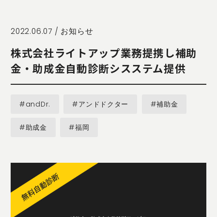
STORY
TELLER
JOURNAL
2022.06.07 /
お知らせ
CONTACT
株式会社ライトアップ業務提携し補助
US
金・助成金自動診断シスステム提供
OTHERS
PRIVACY
#andDr.
#アンドドクター
#補助金
POLICY
SECURITY
#助成金
#福岡
POLICY
特定商取引
に基づく表
記