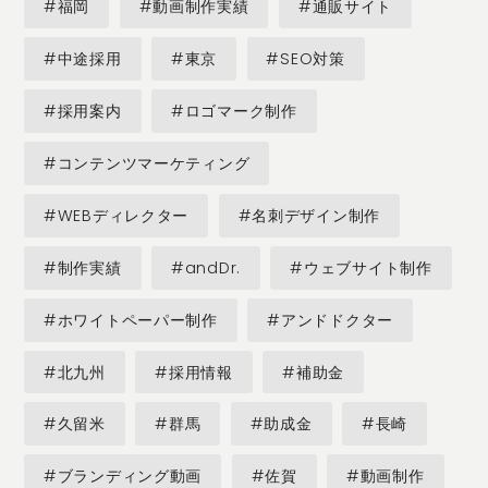
#福岡
#動画制作実績
#通販サイト
#中途採用
#東京
#SEO対策
#採用案内
#ロゴマーク制作
#コンテンツマーケティング
#WEBディレクター
#名刺デザイン制作
#制作実績
#andDr.
#ウェブサイト制作
#ホワイトペーパー制作
#アンドドクター
#北九州
#採用情報
#補助金
#久留米
#群馬
#助成金
#長崎
#ブランディング動画
#佐賀
#動画制作