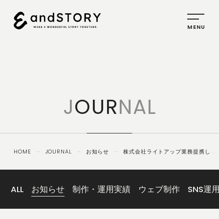
HOME
SERVICE
J
OUR
NAL
PLANNING
CREATIVE
PROMOTION
HOME
－
JOURNAL
－
お知らせ
－
株式会社ライトアップ業務提携し補
IDENTITY
助金・助成金自動診断シスステム提供
ABOUT
US
ALL
お知らせ
制作・運用実績
ウェブ制作
SNS運
COMPANY