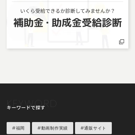
KEYWORD
キーワードで探す
#福岡
#動画制作実績
#通販サイト