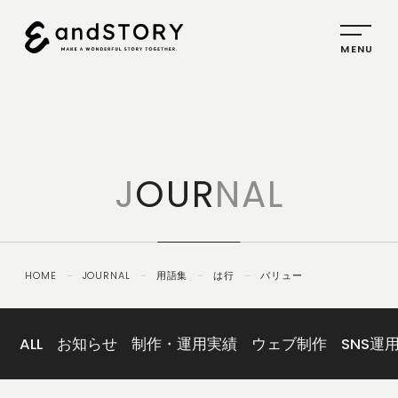
HOME
SERVICE
J
OUR
NAL
PLANNING
CREATIVE
PROMOTION
HOME
－
JOURNAL
－
用語集
－
は行
－
バリュー
IDENTITY
ABOUT
US
ALL
お知らせ
制作・運用実績
ウェブ制作
SNS運
COMPANY