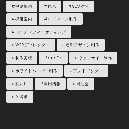
#中途採用
#東京
#SEO対策
#採用案内
#ロゴマーク制作
#コンテンツマーケティング
#WEBディレクター
#名刺デザイン制作
#制作実績
#andDr.
#ウェブサイト制作
#ホワイトペーパー制作
#アンドドクター
#北九州
#採用情報
#補助金
#久留米