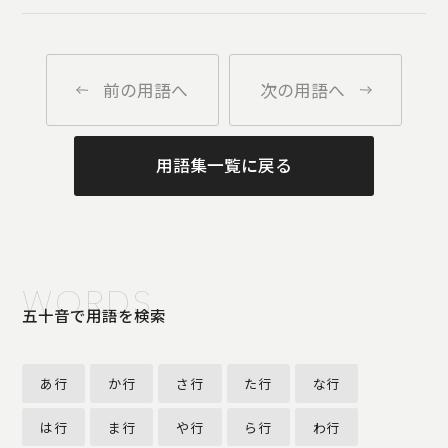
前の用語へ
次の用語へ
用語集一覧に戻る
WORDS
五十音で用語を検索
あ行
か行
さ行
た行
な行
は行
ま行
や行
ら行
わ行