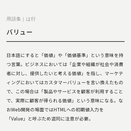
STORY
TELLER
JOURNAL
用語集｜は行
CONTACT
バリュー
US
OTHERS
日本語にすると「価値」や「価値基準」という意味を持
PRIVACY
つ言葉。ビジネスにおいては「企業や組織が社会や消費
POLICY
者に対し、提供したいと考える価値」を指し、マーケテ
SECURITY
POLICY
ィングにおいてはカスタマーバリューを言い換えたもの
特定商取引
で、この場合は「製品やサービスを顧客が利用すること
に基づく表
で、実際に顧客が得られる価値」という意味になる。な
記
おWeb開発の場面ではHTMLへの初期値入力を
「Value」と呼ぶため混同に注意が必要。