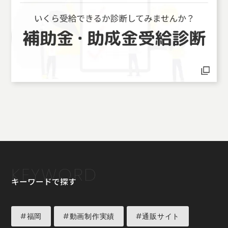
KEYWORD
キーワードで探す
#福岡
#動画制作実績
#通販サイト