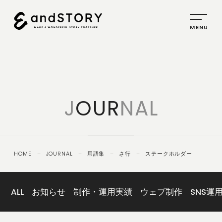
HOME
SERVICE
J
OUR
NAL
PLANNING
CREATIVE
PROMOTION
HOME
－
JOURNAL
－
用語集
－
さ行
－
ステークホルダー
IDENTITY
ABOUT
US
ALL
お知らせ
制作・運用実績
ウェブ制作
SNS運
COMPANY