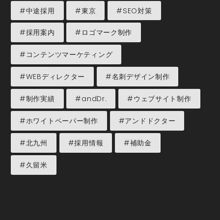
#中途採用
#東京
#SEO対策
#採用案内
#ロゴマーク制作
#コンテンツマーケティング
#WEBディレクター
#名刺デザイン制作
#制作実績
#andDr.
#ウェブサイト制作
#ホワイトペーパー制作
#アンドドクター
#北九州
#採用情報
#補助金
#久留米