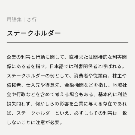
STORY
TELLER
JOURNAL
用語集｜さ行
CONTACT
ステークホルダー
US
OTHERS
企業の利害と行動に関して、直接または間接的な利害関
PRIVACY
係にある者を指す。日本語では利害関係者と呼ばれる。
POLICY
ステークホルダーの例として、消費者や従業員、株主や
SECURITY
POLICY
債権者、仕入先や得意先、金融機関などを指し、地域社
特定商取引
会や行政などを含めて考える場合もある。基本的に利益
に基づく表
損失問わず、何かしらの影響を企業に与える存在であれ
記
ば、ステークホルダーといえ、必ずしもその利害は一致
しないことに注意が必要。