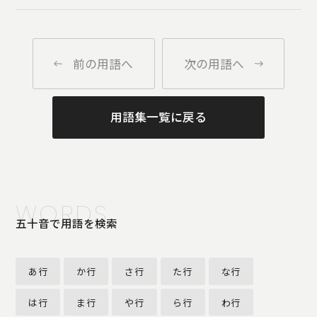
前の用語へ
次の用語へ
用語集一覧に戻る
WORDS
五十音で用語を検索
あ行
か行
さ行
た行
な行
は行
ま行
や行
ら行
わ行