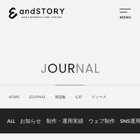
HOME
SERVICE
J
OUR
NAL
PLANNING
CREATIVE
PROMOTION
HOME
－
JOURNAL
－
用語集
－
ら行
－
リソース
IDENTITY
ABOUT
US
ALL
お知らせ
制作・運用実績
ウェブ制作
SNS運
COMPANY