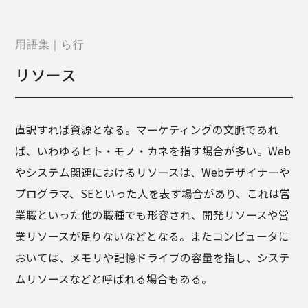
STORY
TELLER
JOURNAL
用語集｜ら行
CONTACT
リソース
US
OTHERS
直訳すれば資源となる。マーケティングの文脈であれ
PRIVACY
ば、いわゆるヒト・モノ・カネを指す場合が多い。Web
POLICY
やシステム関連におけるリソースは、Webデザイナーや
SECURITY
POLICY
プログラマ、SEといった人を表す場合があり、これは営
特定商取引
業職といった他の職種でも形容され、開発リソースや営
に基づく表
業リソースが足りないなどとなる。またコンピュータに
記
おいては、メモリや記憶ドライブの容量を指し、システ
ムリソースなどと呼ばれる場合もある。