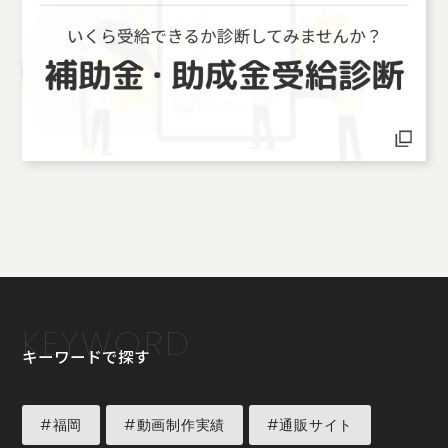
KEYWORD
キーワードで探す
#福岡
#動画制作実績
#通販サイト