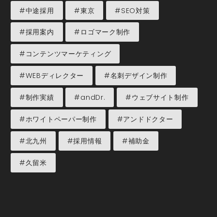
#中途採用
#東京
#SEO対策
#採用案内
#ロゴマーク制作
#コンテンツマーケティング
#WEBディレクター
#名刺デザイン制作
#制作実績
#andDr.
#ウェブサイト制作
#ホワイトペーパー制作
#アンドドクター
#北九州
#採用情報
#補助金
#久留米