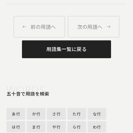
前の用語へ
次の用語へ
用語集一覧に戻る
WORDS
五十音で用語を検索
あ行
か行
さ行
た行
な行
は行
ま行
や行
ら行
わ行