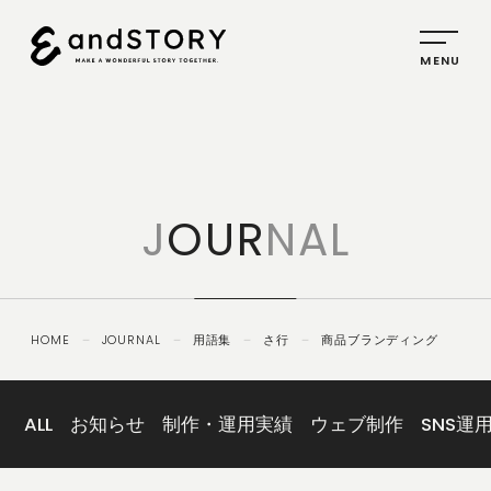
HOME
SERVICE
J
OUR
NAL
PLANNING
CREATIVE
PROMOTION
HOME
－
JOURNAL
－
用語集
－
さ行
－
商品ブランディング
IDENTITY
ABOUT
US
ALL
お知らせ
制作・運用実績
ウェブ制作
SNS運
COMPANY