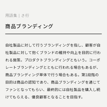
STORY
TELLER
JOURNAL
用語集｜さ行
CONTACT
商品ブランディング
US
OTHERS
自社製品に対して行うブランディングを指し、顧客が自
PRIVACY
社製品に対して抱くブランドの維持や向上を目的に行わ
POLICY
れる施策。プロダクトブランディングともいう。コーポ
SECURITY
POLICY
レートブランディングとともに行われる場合もあるが、
特定商取引
商品ブランディング単体で行う場合もある。第1段階の
に基づく表
目的は商品の認知であり、商品ブランディングを通じて
記
ファンとなってもらい、最終的には自社製品を購入し続
けてもらえる、優良顧客となることを目指す。