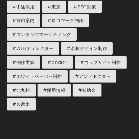
#中途採用
#東京
#SEO対策
#採用案内
#ロゴマーク制作
#コンテンツマーケティング
#WEBディレクター
#名刺デザイン制作
#制作実績
#andDr.
#ウェブサイト制作
#ホワイトペーパー制作
#アンドドクター
#北九州
#採用情報
#補助金
#久留米