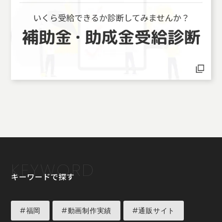
KEYWORD
キーワードで探す
#福岡
#動画制作実績
#通販サイト