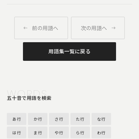
前の用語へ
次の用語へ
用語集一覧に戻る
WORDS
五十音で用語を検索
あ行
か行
さ行
た行
な行
は行
ま行
や行
ら行
わ行