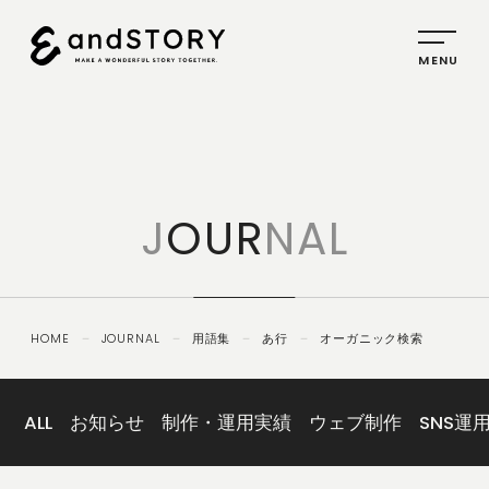
HOME
SERVICE
J
OUR
NAL
PLANNING
CREATIVE
PROMOTION
HOME
－
JOURNAL
－
用語集
－
あ行
－
オーガニック検索
IDENTITY
ABOUT
US
ALL
お知らせ
制作・運用実績
ウェブ制作
SNS運
COMPANY