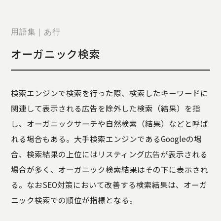
STORY
TELLER
JOURNAL
用語集｜あ行
CONTACT
オーガニック検索
US
OTHERS
検索エンジンで検索を行った際、検索したキーワードに
PRIVACY
関連して表示される広告を除外した検索（結果）を指
POLICY
し、オーガニックサーチや自然検索（結果）などと呼ば
SECURITY
POLICY
れる場合もある。大手検索エンジンであるGoogleの場
特定商取引
合、検索結果の上位にはリスティング広告が表示される
に基づく表
場合が多く、オーガニック検索結果はその下に表示され
記
る。なおSEO対策において改善する検索結果は、オーガ
ニック検索での順位が指標となる。