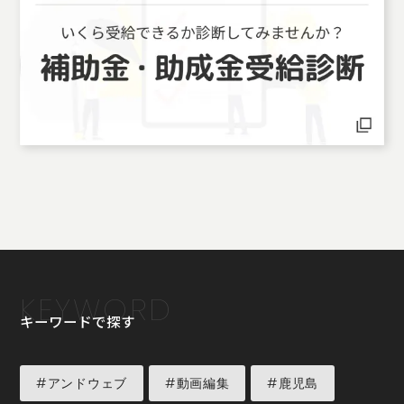
KEYWORD
キーワードで探す
#アンドウェブ
#動画編集
#鹿児島