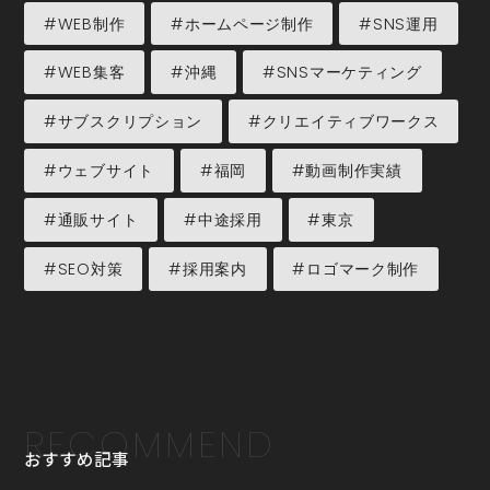
#WEB制作
#ホームページ制作
#SNS運用
#WEB集客
#沖縄
#SNSマーケティング
#サブスクリプション
#クリエイティブワークス
#ウェブサイト
#福岡
#動画制作実績
#通販サイト
#中途採用
#東京
#SEO対策
#採用案内
#ロゴマーク制作
RECOMMEND
おすすめ記事