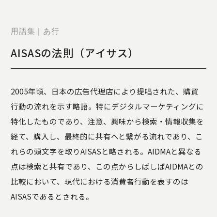
STORY
TELLER
JOURNAL
用語集｜あ行
CONTACT
AISASの法則（アイサス）
US
OTHERS
2005年頃、日本の広告代理店により提唱された、購買
PRIVACY
行動の流れを示す略語。特にデジタルマーケティングに
POLICY
特化したものであり、注意、興味から検索・情報収集を
SECURITY
POLICY
経て、購入し、最終的に共有へと繋がる流れであり、こ
特定商取引
れらの頭文字を取りAISASと略される。AIDMAと異なる
に基づく表
点は検索と共有であり、この点からしばしばAIDMAとの
記
比較において、現代における消費者行動を表すのは
AISASであるとされる。