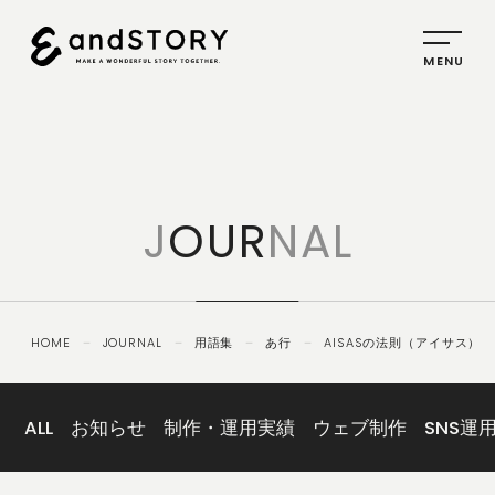
HOME
SERVICE
J
OUR
NAL
PLANNING
CREATIVE
PROMOTION
HOME
－
JOURNAL
－
用語集
－
あ行
－
AISASの法則（アイサス）
IDENTITY
ABOUT
US
ALL
お知らせ
制作・運用実績
ウェブ制作
SNS運
COMPANY