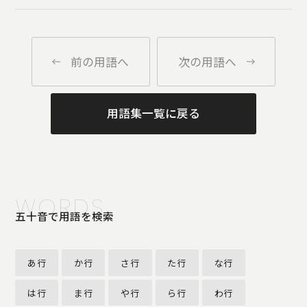
前の用語へ
次の用語へ
用語集一覧に戻る
WORDS
五十音で用語を検索
あ行
か行
さ行
た行
な行
は行
ま行
や行
ら行
わ行