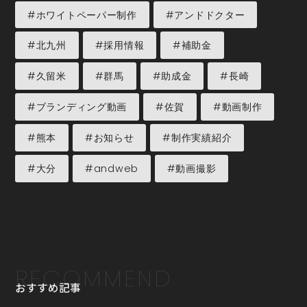
#ホワイトペーパー制作
#アンドドクター
#北九州
#採用情報
#補助金
#久留米
#群馬
#助成金
#長崎
#ブランディング動画
#佐賀
#動画制作
#熊本
#お知らせ
#制作実績紹介
#大分
#andweb
#動画撮影
RECOMMEND
おすすめ記事