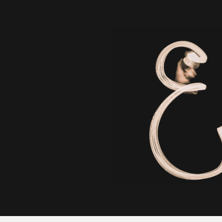
いただきます。
お気軽にお問い合わせください。
I look forward to the inquiry from a company, all of you of the
area growing up together.
Please fill in thought and the problem to your business,
service, product, request contents in an inquiry form.
At first we suggest the most suitable strategy, tactics plan.
Please feel free to contact us.
CONTACT