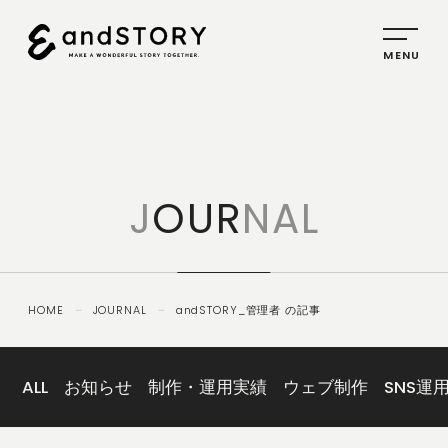
HOME
SERVICE
J
OUR
NAL
PLANNING
CREATIVE
PROMOTION
HOME
－
JOURNAL
－
andSTORY_管理者 の記事
IDENTITY
ABOUT
US
ALL
お知らせ
制作・運用実績
ウェブ制作
SNS運
COMPANY