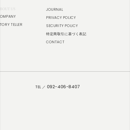
BOUT US
JOURNAL
OMPANY
PRIVACY POLICY
TORY TELLER
SECURITY POLICY
特定商取引に基づく表記
CONTACT
092-406-8407
TEL ／