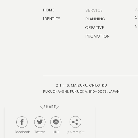
A
HOME
SERVICE
C
IDENTITY
PLANNING
S
CREATIVE
PROMOTION
2-1-1-6, MAIZURU, CHUO-KU
FUKUOKA-SHI, FUKUOKA, 810-0073, JAPAN
＼SHARE／
リンクコピー
Facebook
Twitter
LINE