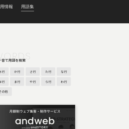
用情報
用語集
WORDS
十音で用語を検索
あ行
か行
さ行
た行
な行
は行
ま行
や行
ら行
わ行
その他