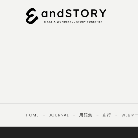
092-
OTHERS
TEL ／
406-8407
PRIVACY
SECURITY
POLICY
POLICY
HOME
JOURNAL
用語集
あ行
WEBマ
－
－
－
－