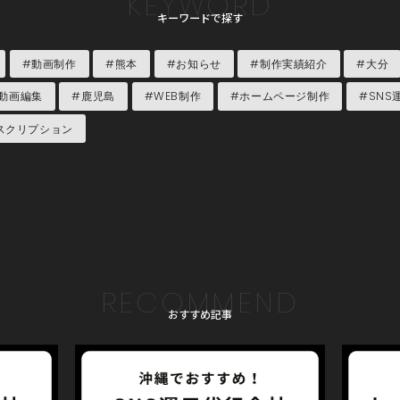
KEYWORD
キーワードで探す
#動画制作
#熊本
#お知らせ
#制作実績紹介
#大分
動画編集
#鹿児島
#WEB制作
#ホームページ制作
#SNS
スクリプション
RECOMMEND
おすすめ記事