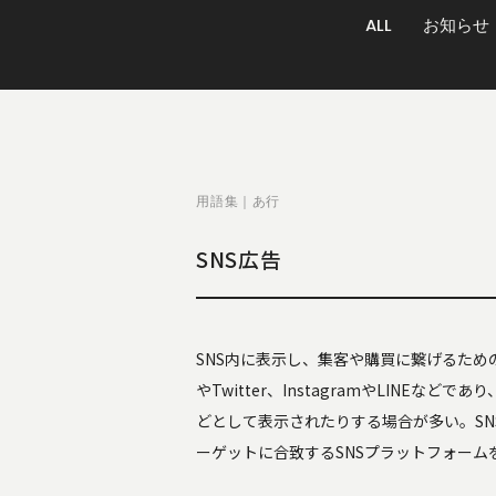
ALL
お知らせ
用語集｜あ行
SNS広告
SNS内に表示し、集客や購買に繋げるための
やTwitter、InstagramやLINE
どとして表示されたりする場合が多い。S
ーゲットに合致するSNSプラットフォーム