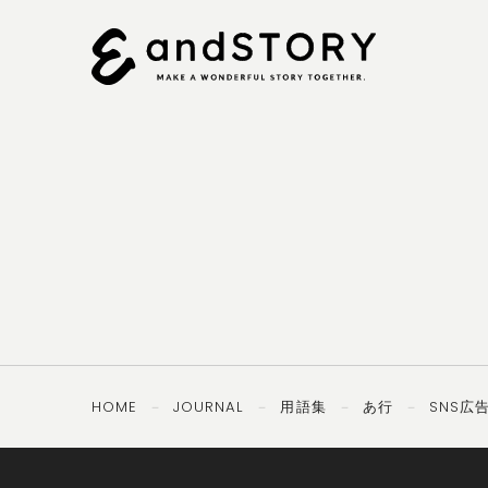
092-
OTHERS
TEL ／
406-8407
PRIVACY
SECURITY
POLICY
POLICY
HOME
JOURNAL
用語集
あ行
SNS広
－
－
－
－