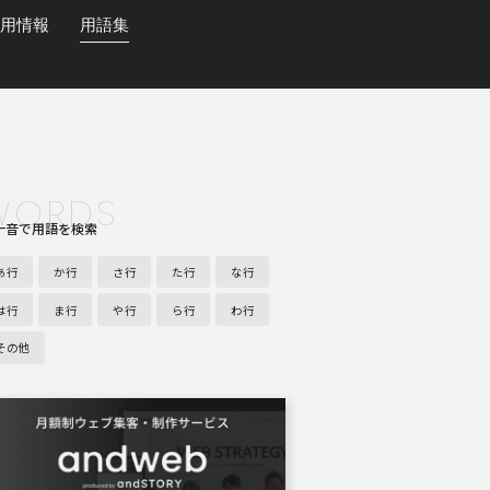
用情報
用語集
WORDS
十音で用語を検索
あ行
か行
さ行
た行
な行
は行
ま行
や行
ら行
わ行
その他