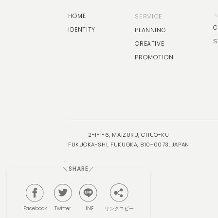
A
HOME
SERVICE
C
IDENTITY
PLANNING
S
CREATIVE
PROMOTION
2-1-1-6, MAIZURU, CHUO-KU
FUKUOKA-SHI, FUKUOKA, 810-0073, JAPAN
＼SHARE／
リンクコピー
Facebook
Twitter
LINE