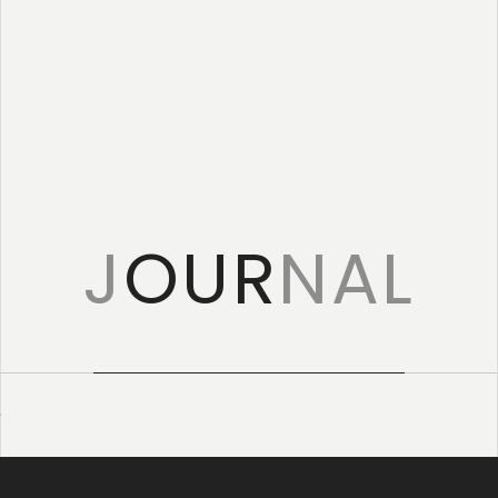
特定商取引に
基づく表記
J
OUR
NAL
告