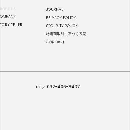
BOUT US
JOURNAL
OMPANY
PRIVACY POLICY
TORY TELLER
SECURITY POLICY
特定商取引に基づく表記
CONTACT
092-406-8407
TEL ／