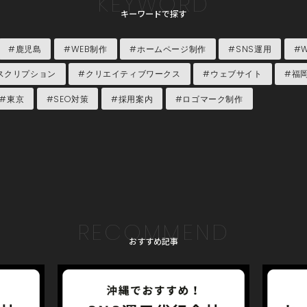
KEYWORD
キーワードで探す
#鹿児島
#WEB制作
#ホームページ制作
#SNS運用
#
スクリプション
#クリエイティブワークス
#ウェブサイト
#福
#東京
#SEO対策
#採用案内
#ロゴマーク制作
RECOMMEND
おすすめ記事