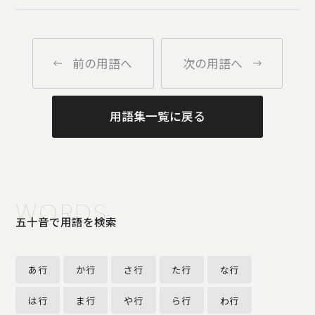
前の用語へ
次の用語へ
用語集一覧に戻る
WORDS
五十音で用語を検索
あ行
か行
さ行
た行
な行
は行
ま行
や行
ら行
わ行