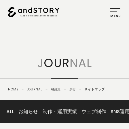
HOME
SERVICE
J
OUR
NAL
PLANNING
CREATIVE
PROMOTION
HOME
－
JOURNAL
－
用語集
－
さ行
－
サイトマップ
IDENTITY
ABOUT
US
ALL
お知らせ
制作・運用実績
ウェブ制作
SNS運
COMPANY