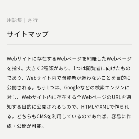
STORY
TELLER
JOURNAL
用語集｜さ行
CONTACT
サイトマップ
US
OTHERS
Webサイトに存在するWebページを網羅したWebページ
PRIVACY
を指す。大きく2種類があり、1つは閲覧者に向けたもの
POLICY
であり、Webサイト内で閲覧者が迷わないことを目的に
SECURITY
POLICY
公開される。もう1つは、Googleなどの検索エンジンに
特定商取引
対し、Webサイト内に存在する全WebページのURLを通
に基づく表
知する目的に公開されるもので、HTMLやXMLで作られ
記
る。どちらもCMSを利用しているのであれば、容易に作
成・公開が可能。