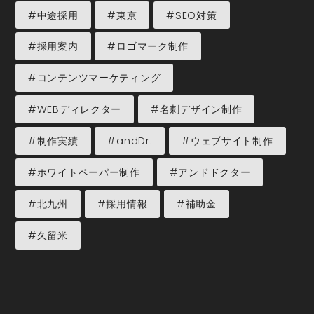
#中途採用
#東京
#SEO対策
#採用案内
#ロゴマーク制作
#コンテンツマーケティング
#WEBディレクター
#名刺デザイン制作
#制作実績
#andDr.
#ウェブサイト制作
#ホワイトペーパー制作
#アンドドクター
#北九州
#採用情報
#補助金
#久留米