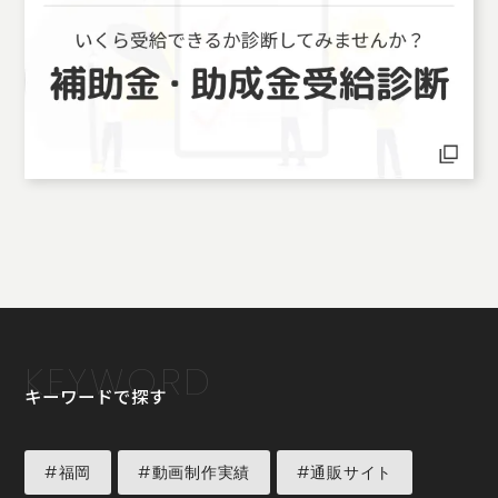
KEYWORD
キーワードで探す
#福岡
#動画制作実績
#通販サイト