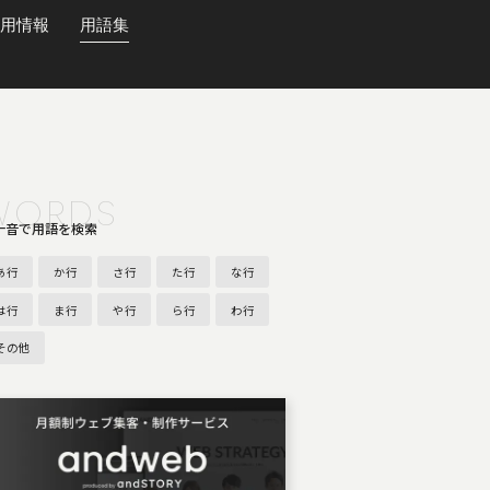
用情報
用語集
WORDS
十音で用語を検索
あ行
か行
さ行
た行
な行
は行
ま行
や行
ら行
わ行
その他