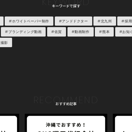
KEYWORD
キーワードで探す
#ホワイトペーパー制作
#アンドドクター
#北九州
#採
#ブランディング動画
#佐賀
#動画制作
#熊本
#お知
画撮影
RECOMMEND
おすすめ記事