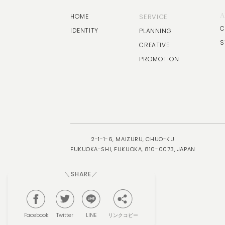
A
HOME
SERVICE
C
IDENTITY
PLANNING
S
CREATIVE
PROMOTION
2-1-1-6, MAIZURU, CHUO-KU
FUKUOKA-SHI, FUKUOKA, 810-0073, JAPAN
＼SHARE／
リンクコピー
Facebook
Twitter
LINE