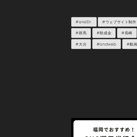
#andDr.
#ウェブサイト制作
#群馬
#助成金
#長崎
#大分
#andweb
#動