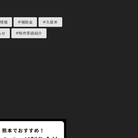
用情報
#補助金
#久留米
らせ
#制作実績紹介