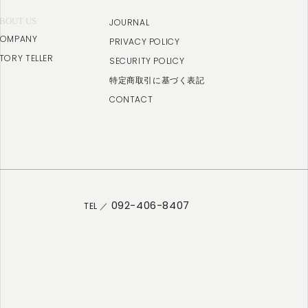
BOUT US
JOURNAL
OMPANY
PRIVACY POLICY
TORY TELLER
SECURITY POLICY
特定商取引に基づく表記
CONTACT
092-406-8407
TEL ／