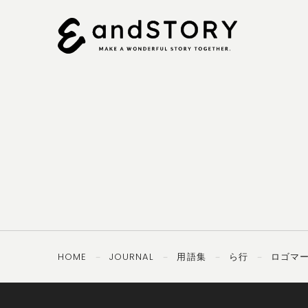
092-
OTHERS
TEL ／
406-8407
PRIVACY
SECURITY
POLICY
POLICY
HOME
JOURNAL
用語集
ら行
ロゴマ
－
－
－
－