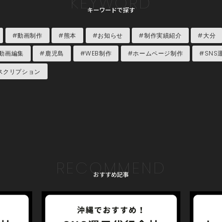
KEYWORD
キーワードで探す
#動画制作
#熊本
#お知らせ
#制作実績紹介
#大分
動画編集
#鹿児島
#WEB制作
#ホームページ制作
#SNS
スクリプション
RECOMMEND
おすすめ記事