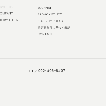
BOUT US
JOURNAL
OMPANY
PRIVACY POLICY
TORY TELLER
SECURITY POLICY
特定商取引に基づく表記
CONTACT
092-406-8407
TEL ／