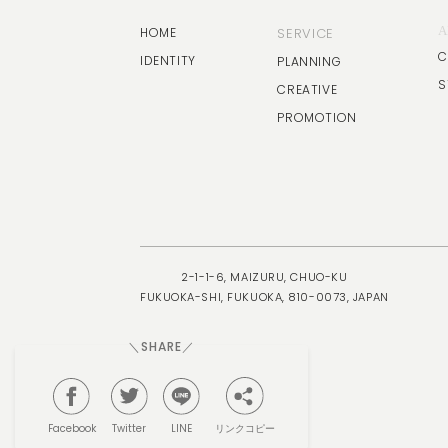
A
HOME
SERVICE
C
IDENTITY
PLANNING
S
CREATIVE
PROMOTION
2-1-1-6, MAIZURU, CHUO-KU
FUKUOKA-SHI, FUKUOKA, 810-0073, JAPAN
＼SHARE／
リンクコピー
Facebook
Twitter
LINE