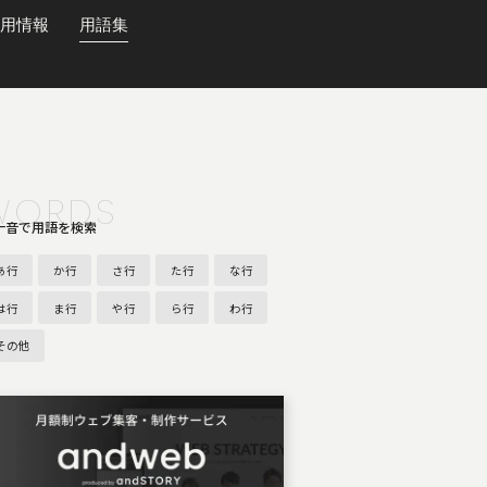
用情報
用語集
WORDS
十音で用語を検索
あ行
か行
さ行
た行
な行
は行
ま行
や行
ら行
わ行
その他