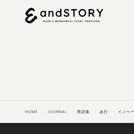
092-
OTHERS
TEL ／
406-8407
PRIVACY
SECURITY
POLICY
POLICY
HOME
JOURNAL
用語集
あ行
イノベ
－
－
－
－