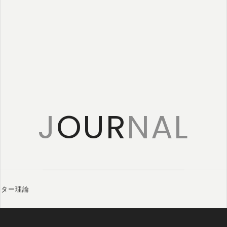
特定商取引に
基づく表記
J
OUR
NAL
ーター理論