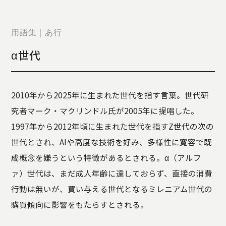
STORY
TELLER
JOURNAL
用語集｜あ行
CONTACT
α世代
US
OTHERS
2010年から2025年に生まれた世代を指す言葉。世代研
PRIVACY
究者マーク・マクリンドル氏が2005年に提唱した。
POLICY
1997年から2012年頃に生まれた世代を指すZ世代の次の
SECURITY
POLICY
世代とされ、AIや高度な技術を好み、多様性に寛容で既
特定商取引
成概念を嫌うという特徴があるとされる。α（アルフ
に基づく表
ァ）世代は、まだ成人年齢に達しておらず、直接の消費
記
行動は無いが、買い与える世代となるミレニアム世代の
購買傾向に影響をもたらすとされる。