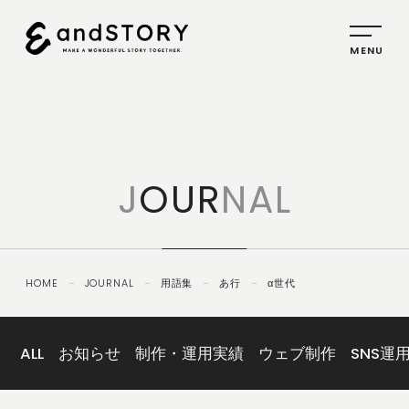
HOME
SERVICE
J
OUR
NAL
PLANNING
CREATIVE
PROMOTION
HOME
－
JOURNAL
－
用語集
－
あ行
－
α世代
IDENTITY
ABOUT
US
ALL
お知らせ
制作・運用実績
ウェブ制作
SNS運
COMPANY