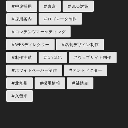
#中途採用
#東京
#SEO対策
#採用案内
#ロゴマーク制作
#コンテンツマーケティング
#WEBディレクター
#名刺デザイン制作
#制作実績
#andDr.
#ウェブサイト制作
#ホワイトペーパー制作
#アンドドクター
#北九州
#採用情報
#補助金
#久留米