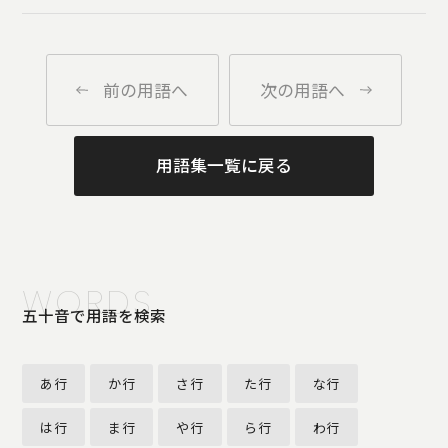
前の用語へ
次の用語へ
用語集一覧に戻る
WORDS
五十音で用語を検索
あ行
か行
さ行
た行
な行
は行
ま行
や行
ら行
わ行