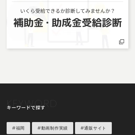
KEYWORD
キーワードで探す
#福岡
#動画制作実績
#通販サイト