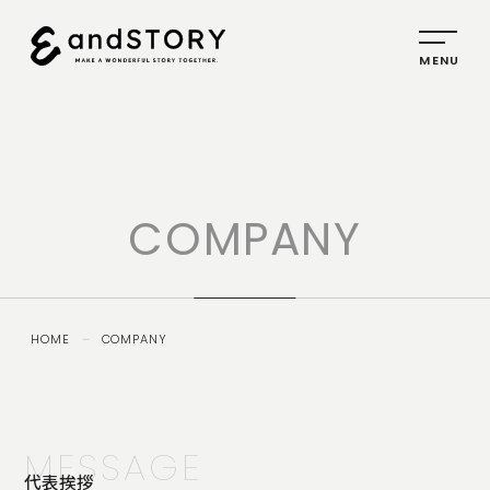
HOME
SERVICE
COMPANY
PLANNING
CREATIVE
PROMOTION
HOME
－
COMPANY
IDENTITY
ABOUT
US
MESSAGE
COMPANY
代表挨拶