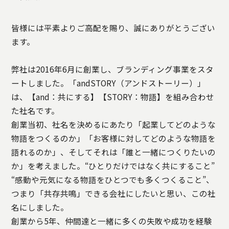
STORY
TELLER
皆様には平素よりご高配を賜り、誠にありがとうござい
JOURNAL
ます。
CONTACT
US
弊社は2016年6月に創業し、ブランディング事業をスタ
OTHERS
ートしました。「andSTORY（アンドストーリー）」
は、【and：共にする】【STORY：物語】を組み合わせ
PRIVACY
た社名です。
POLICY
創業当初、社名を決めるにあたり「起業してどのような
SECURITY
物語をつくるのか」「お客様に対してどのような物語を
POLICY
語れるのか」、そしてそれは「誰と一緒につくりたいの
特定商取引
か」を考えました。“ひとりだけではなく共にすること”
に基づく表
記
“感動や元気になる物語をひとつでも多くつくること”、
つまり「共存共鳴」できる会社にしたいと思い、この社
名にしました。
創業から5年、仲間達と一緒に多くの失敗や成功を経験