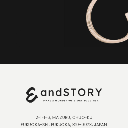
At first we suggest the most suitable strategy, tactics plan.
Please feel free to contact us.
CONTACT
2-1-1-6, MAIZURU, CHUO-KU
FUKUOKA-SHI, FUKUOKA, 810-0073, JAPAN